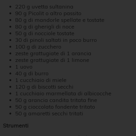
220 g uvetta sultanina
90 g Picolit o altro passito
80 g di mandorle spellate e tostate
80 g di gherigli di noce
50 g di nocciole tostate
30 di pinoli saltati in poco burro
100 g di zucchero
zeste grattugiate di 1 arancia
zeste grattugiate di 1 limone
1 uovo
40 g di burro
1 cucchiaio di miele
120 g di biscotti secchi
1 cucchiaio marmellata di albicocche
50 g arancia candita tritata fine
50 g cioccolato fondente tritato
50 g amaretti secchi tritati
Strumenti