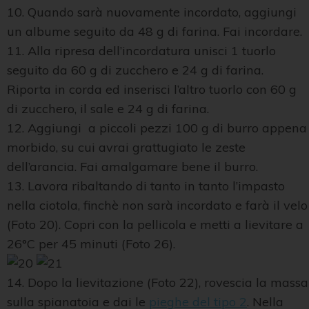
10. Quando sarà nuovamente incordato, aggiungi
un albume seguito da 48 g di farina. Fai incordare.
11. Alla ripresa dell’incordatura unisci 1 tuorlo
seguito da 60 g di zucchero e 24 g di farina.
Riporta in corda ed inserisci l’altro tuorlo con 60 g
di zucchero, il sale e 24 g di farina.
12. Aggiungi a piccoli pezzi 100 g di burro appena
morbido, su cui avrai grattugiato le zeste
dell’arancia. Fai amalgamare bene il burro.
13. Lavora ribaltando di tanto in tanto l’impasto
nella ciotola, finchè non sarà incordato e farà il velo
(Foto 20). Copri con la pellicola e metti a lievitare a
26°C per 45 minuti (Foto 26).
14. Dopo la lievitazione (Foto 22), rovescia la massa
sulla spianatoia e dai le
pieghe del tipo 2
. Nella