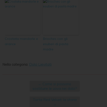
Crostata mandorle e
Brioches con gli
arance
esuberi di pasta
madre
Nella categoria:
Dolci Lievitati
←
Come si possono
sostituire le uova nei dolci?
Torta Red Velvet: la storia
→