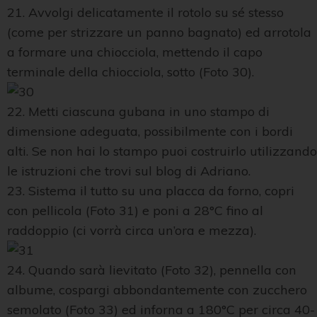
21. Avvolgi delicatamente il rotolo su sé stesso
(come per strizzare un panno bagnato) ed arrotola
a formare una chiocciola, mettendo il capo
terminale della chiocciola, sotto (Foto 30).
22. Metti ciascuna gubana in uno stampo di
dimensione adeguata, possibilmente con i bordi
alti. Se non hai lo stampo puoi costruirlo utilizzando
le istruzioni che trovi sul blog di Adriano.
23. Sistema il tutto su una placca da forno, copri
con pellicola (Foto 31) e poni a 28°C fino al
raddoppio (ci vorrà circa un’ora e mezza).
24. Quando sarà lievitato (Foto 32), pennella con
albume, cospargi abbondantemente con zucchero
semolato (Foto 33) ed inforna a 180°C per circa 40-