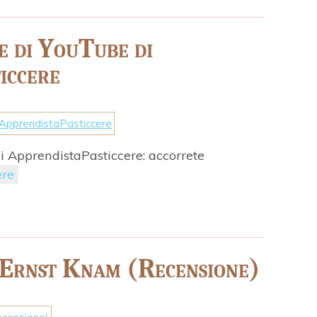
le di YouTube di
iccere
di ApprendistaPasticcere: accorrete
ere
 Ernst Knam (Recensione)