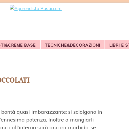
STI&CREME BASE
TECNICHE&DECORAZIONI
LIBRI E 
occolati
un bontà quasi imbarazzante: si sciolgono in
l’ennesima potenza. Inoltre a mangiarli
ianco all’interno sarà ancora morbido, se