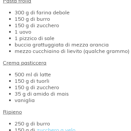
Pasta frolla
300 g di farina debole
150 g di burro
150 g di zucchero
1 uovo
1 pizzico di sale
buccia grattuggiata di mezza arancia
mezzo cucchiaino di lievito (qualche grammo)
Crema pasticcera
500 ml di latte
150 g di tuorli
150 g di zucchero
35 g di amido di mais
vaniglia
Ripieno
250 g di burro
150 g di
zucchero a velo