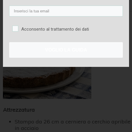
Tempo di
Tempo di
Difficoltà
preparazione
cottura
40 minuti
35 minuti
Bassa
Acconsento al trattamento dei dati
VOGLIO LA GUIDA
Attrezzatura
Stampo da 26 cm a cerniera o cerchio apribile
in acciaio