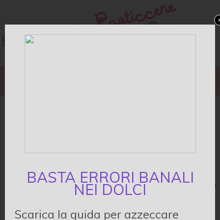
TORTE
DOLCETTI
IMPASTI&CREME BASE
TECNICHE&DECORAZIONI
LIBRI E STRUMENTI
Crostata mandorle e
arance
Di
Giulia
•
0 Commenti
BASTA ERRORI BANALI
Capita mai di avere degli avanzi da smaltire e non
NEI DOLCI
avere ancora trovato come usarli? Era il caso della
pasta frolla che mi era avanzata da una
Scarica la guida per azzeccare