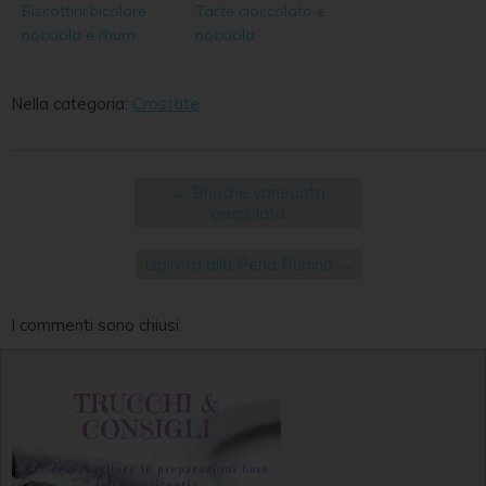
Biscottini bicolore
Tarte cioccolato e
nocciola e rhum
nocciola
Nella categoria:
Crostate
←
Brioche variegata
cioccolato
Ispirata alla Perla Rubino
→
I commenti sono chiusi.