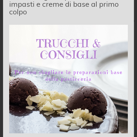
impasti e creme di base al primo
precedente ricette e di un’ottima marmellata di
colpo
arance che mi aveva regalato un’amica. Così dopo
un po’ che le cose ristagnavano nel frigo ho trovato
la soluzione: sono quindi andata a pescare tra le
ricette del Maestro Adriano e ho trovato questa
meraviglia, crostate mandorle al profumo di
arancia. Abbinamento stupendo, il profumo è del
ripieno è quasi poetico e il sapore non è da meno…
insomma devo dirlo è buonissima!
La ricetta originale di Adriano la trovate
qui
, io l’ho
modificata usando la mia ricetta della frolla…
perchè era appunto quella che mi avanzava!
La ricetta inoltre è particolarmente semplice e
veloce, il che ogni tanto non gusta…