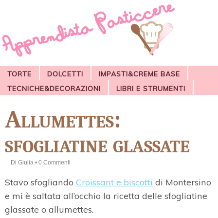
TORTE
DOLCETTI
IMPASTI&CREME BASE
TECNICHE&DECORAZIONI
LIBRI E STRUMENTI
Allumettes:
sfogliatine glassate
Di
Giulia
•
0 Commenti
Stavo sfogliando
Croissant e biscotti
di Montersino
e mi è saltata all’occhio la ricetta delle sfogliatine
glassate o allumettes.