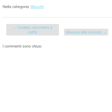
Nella categoria:
Biscotti
←
Cookies cioccolato e
caffè
Mousse alla nocciola
→
I commenti sono chiusi.