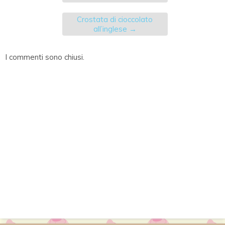
Crostata di cioccolato
all’inglese
→
I commenti sono chiusi.