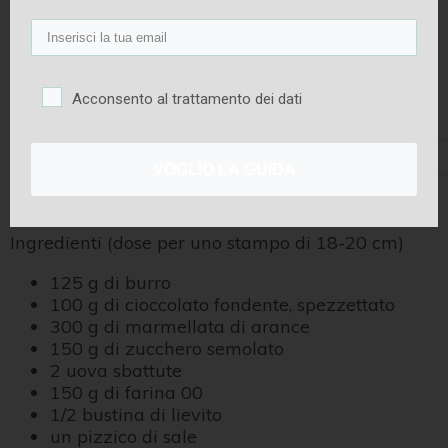
Acconsento al trattamento dei dati
Tempo di preparazione
Tempo di cottura
Difficoltà
VOGLIO LA GUIDA
20 minuti
50 minuti
Bassa
Ingredienti (dose per uno stampo di 18-20 cm)
125 g di burro
100 g di cioccolato fondente, spezzettato
300 g di marmellata di arance
150 g di zucchero semolato
2 uova sbattute
150 g di farina 00
1/2 bustina di lievito
un pizzico di sale