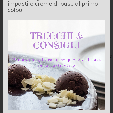
impasti e creme di base al primo
barattolo, un profumo delizioso. Allora ho pensato,
colpo
per ringraziare Francesca, di questo dono così
gradito, di prepararle una torta con al cioccolato
profumata con la sua marmellata.
La ricetta è tratta dal libro “
Delizie Divine (come
diventare una dea in cucina)
” di Nigella Lawson. Il
titolo originale della ricetta è Store Cupboard
Chocolate-Orange Cake. La facilità di preparazione
è quasi imbarazzante, il risultato è strepitoso: un
torta cioccolatosa, con retrogusto all’arancia, che
rimane morbida e umida…..Francesca mi ha
detto…”quasi meglio della Sacher!”