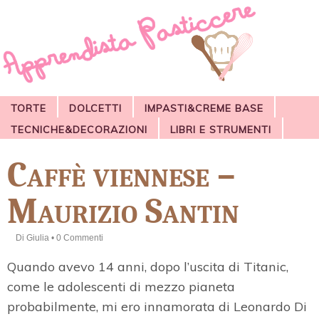
TORTE
DOLCETTI
IMPASTI&CREME BASE
TECNICHE&DECORAZIONI
LIBRI E STRUMENTI
Caffè viennese –
Maurizio Santin
Di
Giulia
•
0 Commenti
Quando avevo 14 anni, dopo l’uscita di Titanic,
come le adolescenti di mezzo pianeta
probabilmente, mi ero innamorata di Leonardo Di