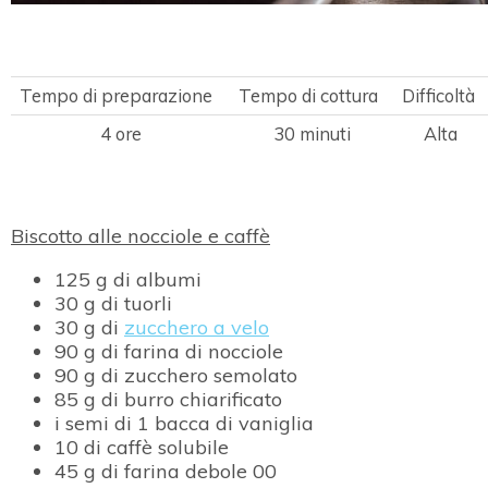
Tempo di preparazione
Tempo di cottura
Difficoltà
4 ore
30 minuti
Alta
Biscotto alle nocciole e caffè
125 g di albumi
30 g di tuorli
30 g di
zucchero a velo
90 g di farina di nocciole
90 g di zucchero semolato
85 g di burro chiarificato
i semi di 1 bacca di vaniglia
10 di caffè solubile
45 g di farina debole 00