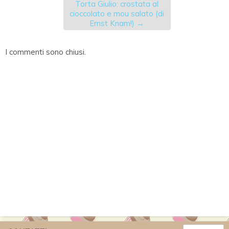
Torta Giulio: crostata al
cioccolato e mou salato (di
Ernst Knam!)
→
I commenti sono chiusi.