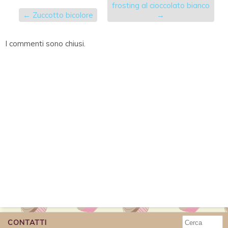
frosting al cioccolato bianco
←
Zuccotto bicolore
→
I commenti sono chiusi.
CONTATTI