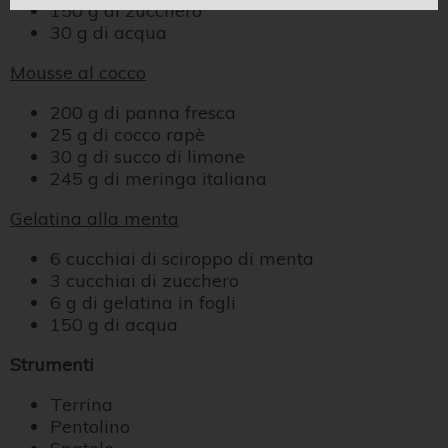
150 g di zucchero
30 g di acqua
Mousse al cocco
200 g di panna fresca
25 g di cocco rapè
30 g di succo di limone
245 g di meringa italiana
Gelatina alla menta
6 cucchiai di sciroppo di menta
3 cucchiai di zucchero
6 g di gelatina in fogli
150 g di acqua
Strumenti
Terrina
Pentolino