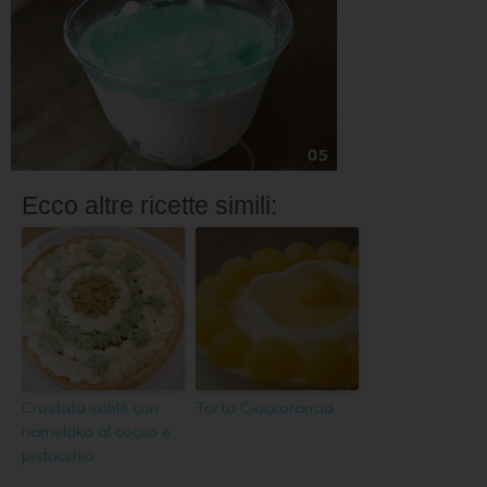
Ecco altre ricette simili:
Crostata sablè con
Torta Cioccorancia
namelaka al cocco e
pistacchio