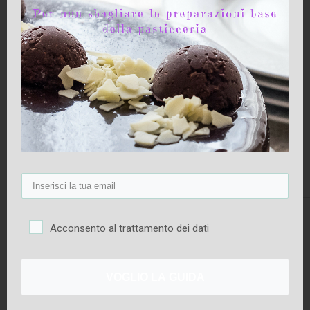
Tempo di
Tempo di cottura
Difficoltà
preparazione
30 minuti
10 minuti
Bassa
Acconsento al trattamento dei dati
Ingredienti (dose per 5/6 persone)
Meringa italiana
VOGLIO LA GUIDA
65 g di albumi