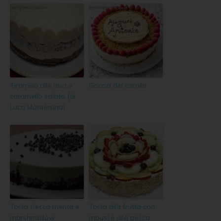
Tiramisù alle noci e
Goccia dei caraibi
caramello salato (di
Luca Montersino)
Torta fresca menta e
Torta alla frutta con
marshmallow
mousse alla pesca