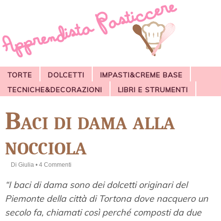
TORTE
DOLCETTI
IMPASTI&CREME BASE
TECNICHE&DECORAZIONI
LIBRI E STRUMENTI
Baci di dama alla
nocciola
Di
Giulia
•
4 Commenti
“I baci di dama sono dei dolcetti originari del
Piemonte della città di Tortona dove nacquero un
secolo fa, chiamati così perché composti da due