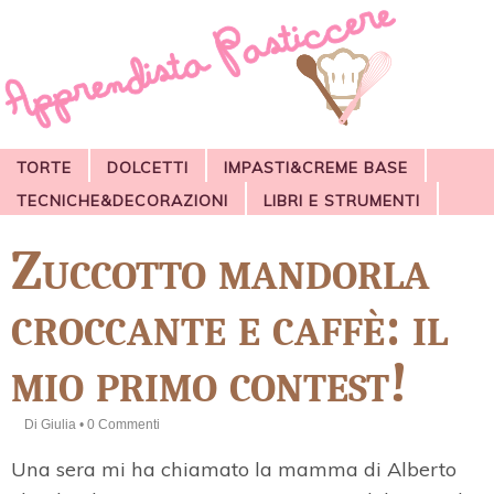
TORTE
DOLCETTI
IMPASTI&CREME BASE
TECNICHE&DECORAZIONI
LIBRI E STRUMENTI
Zuccotto mandorla
croccante e caffè: il
mio primo contest!
Di
Giulia
•
0 Commenti
Una sera mi ha chiamato la mamma di Alberto