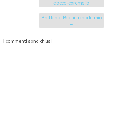
ciocco-caramello
Brutti ma Buoni a modo mio
→
I commenti sono chiusi.