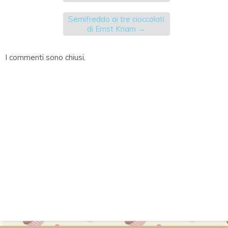
Semifreddo ai tre cioccolati
di Ernst Knam
→
I commenti sono chiusi.