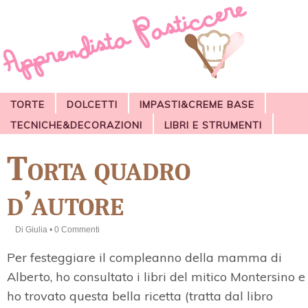
TORTE
DOLCETTI
IMPASTI&CREME BASE
TECNICHE&DECORAZIONI
LIBRI E STRUMENTI
Torta quadro
d’autore
Di
Giulia
•
0 Commenti
Per festeggiare il compleanno della mamma di
Alberto, ho consultato i libri del mitico Montersino e
ho trovato questa bella ricetta (tratta dal libro