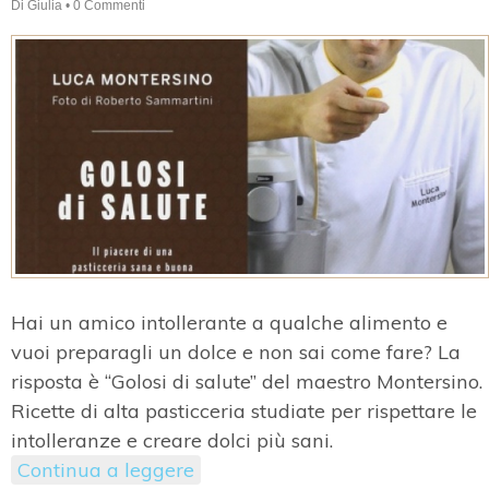
Di
Giulia
•
0 Commenti
Hai un amico intollerante a qualche alimento e
vuoi preparagli un dolce e non sai come fare? La
risposta è “Golosi di salute” del maestro Montersino.
Ricette di alta pasticceria studiate per rispettare le
intolleranze e creare dolci più sani.
Continua a leggere