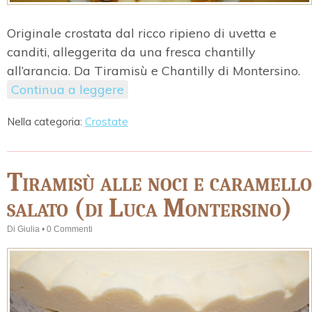
Originale crostata dal ricco ripieno di uvetta e
canditi, alleggerita da una fresca chantilly
all’arancia. Da Tiramisù e Chantilly di Montersino.
Continua a leggere
Nella categoria:
Crostate
Tiramisù alle noci e caramello
salato (di Luca Montersino)
Di
Giulia
•
0 Commenti