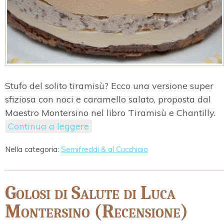
Stufo del solito tiramisù? Ecco una versione super
sfiziosa con noci e caramello salato, proposta dal
Maestro Montersino nel libro Tiramisù e Chantilly.
Continua a leggere
Nella categoria:
Semifreddi & al Cucchiaio
Golosi di Salute di Luca
Montersino (Recensione)