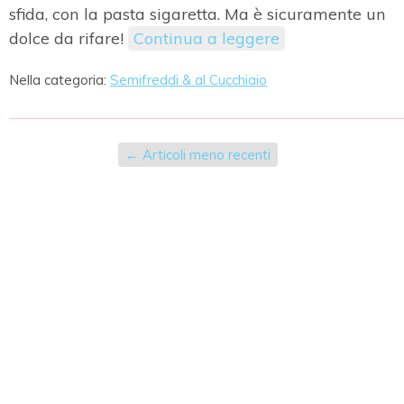
sfida, con la pasta sigaretta. Ma è sicuramente un
dolce da rifare!
Continua a leggere
Nella categoria:
Semifreddi & al Cucchiaio
←
Articoli meno recenti