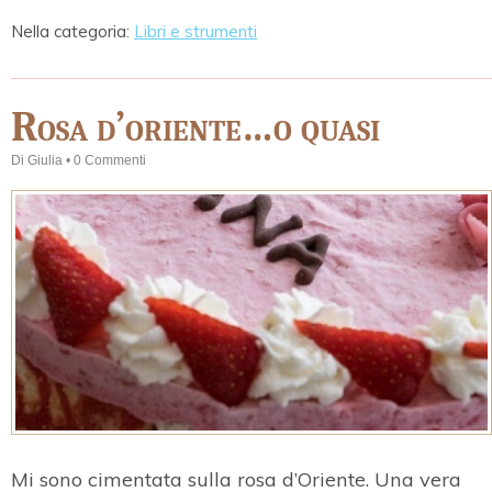
Nella categoria:
Libri e strumenti
Rosa d’oriente…o quasi
Di
Giulia
•
0 Commenti
Mi sono cimentata sulla rosa d’Oriente. Una vera