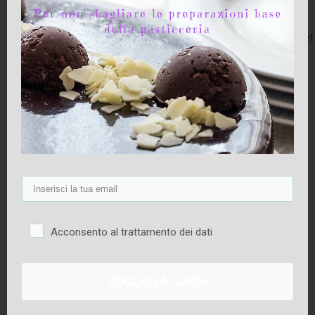
per sbizzarrirsi con la fantasia e la creatività.
E inoltre sono relativamente semplici da realizzare!
Scaglie
Acconsento al trattamento dei dati
1.Usa un blocco di cioccolato facilmente
maneggiabile che avrai precedentemente fatto
VOGLIO LA GUIDA
raffreddare in frigo.
2. Sistema una grattugia con fori larghi sopra un