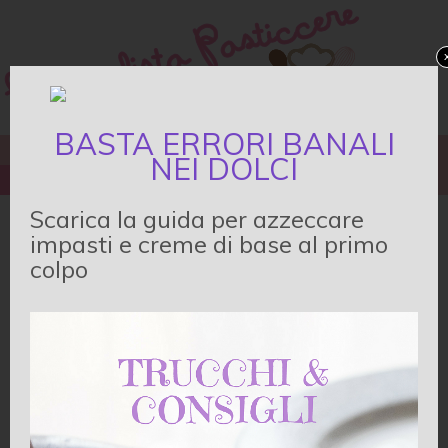
BASTA ERRORI BANALI
TORTE
DOLCETTI
IMPASTI&CREME BASE
NEI DOLCI
TECNICHE&DECORAZIONI
LIBRI E STRUMENTI
Scarica la guida per azzeccare
Decorazioni con il
impasti e creme di base al primo
colpo
cioccolato
Di
Giulia
•
3 Commenti
Le decorazioni di cioccolato – rollini, sigari, foglie,
cestini – danno un tocco personale che li rende
creazioni uniche; costituiscono inoltre un’occasione