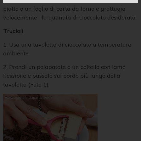
piatto o un foglio di carta da forno e grattugia
velocemente la quantità di cioccolato desiderata.
Trucioli
1. Usa una tavoletta di cioccolato a temperatura
ambiente.
2. Prendi un pelapatate o un coltello con lama
flessibile e passalo sul bordo più lungo della
tavoletta (Foto 1).