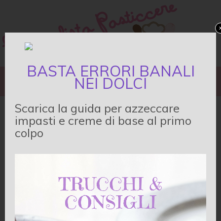
BASTA ERRORI BANALI
TORTE
DOLCETTI
IMPASTI&CREME BASE
NEI DOLCI
TECNICHE&DECORAZIONI
LIBRI E STRUMENTI
Scarica la guida per azzeccare
Accessori per
impasti e creme di base al primo
colpo
pasticceria: torte
farcite
Di
Giulia
•
0 Commenti
Preparare delle torte farcite può rivelarsi