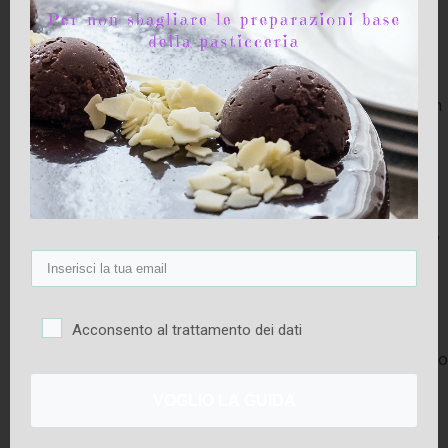
un’impresa molto semplice. Oppure molto
complicata, se non hai gli attrezzi giusti. L’ho
imparato a mie spese.
Per esempio, ho cercato di tagliare a strati una pan
di Spagna per farcirlo, ma il coltello che avevo a
disposizione non era seghettato e soprattutto era
troppo corto.
Ti lascio immaginare: il taglio è venuto tutto storto,
ho strappato pezzi di pan di Spagna e gli strati
sono venuti tutti di spessore diverso. Un vero
disastro!
Acconsento al trattamento dei dati
Quando non avevo ancora il sac a poche, ho tentato
di decorare in emergenza usando un sacchetto di
VOGLIO LA GUIDA
plastica…non ti dico il risultato! Per fortuna ho
potuto coprire la torta con il cioccolato.