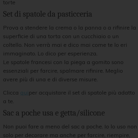
torte
Set di spatole da pasticceria
Prova a stendere la crema o la panna o a rifinire la
superficie di una torta con un cucchiaio o un
coltello. Non verrà mai e dico mai come te lo eri
immaginato. Lo dico per esperienza.
Le spatole francesi con la piega a gomito sono
essenziali per farcire, spalmare rifinire. Meglio
avere più di una e di diverse misure.
Clicca
qui
per acquistare il set di spatole più adatto
a te.
Sac a poche usa e getta/silicone
Non puoi fare a meno del sac a poche. Io lo uso non
solo per decorare ma anche per farcire, riempire,