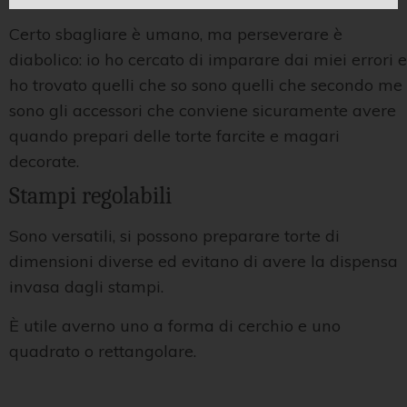
Certo sbagliare è umano, ma perseverare è
diabolico: io ho cercato di imparare dai miei errori e
ho trovato quelli che so sono quelli che secondo me
sono gli accessori che conviene sicuramente avere
quando prepari delle torte farcite e magari
decorate.
Stampi regolabili
Sono versatili, si possono preparare torte di
dimensioni diverse ed evitano di avere la dispensa
invasa dagli stampi.
È utile averno uno a forma di cerchio e uno
quadrato o rettangolare.