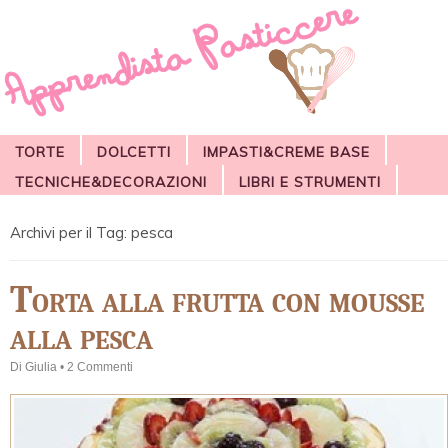
TORTE
DOLCETTI
IMPASTI&CREME BASE
TECNICHE&DECORAZIONI
LIBRI E STRUMENTI
Archivi per il Tag:
pesca
Torta alla frutta con mousse
alla pesca
Di
Giulia
•
2 Commenti