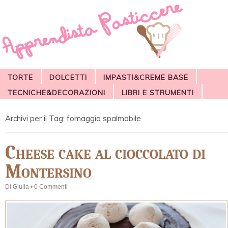
TORTE
DOLCETTI
IMPASTI&CREME BASE
TECNICHE&DECORAZIONI
LIBRI E STRUMENTI
Archivi per il Tag:
fomaggio spalmabile
Cheese cake al cioccolato di
Montersino
Di
Giulia
•
0 Commenti